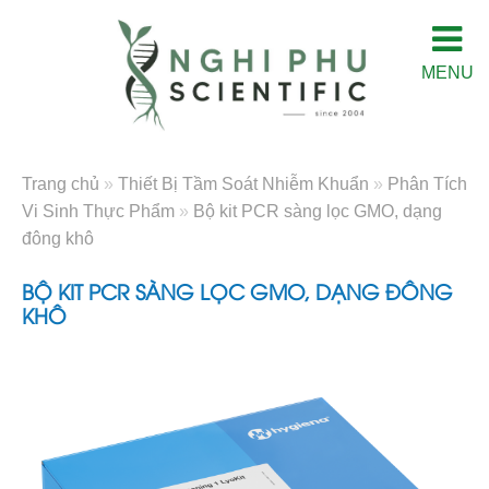
MENU
Trang chủ
»
Thiết Bị Tầm Soát Nhiễm Khuẩn
»
Phân Tích
Vi Sinh Thực Phẩm
»
Bộ kit PCR sàng lọc GMO, dạng
đông khô
BỘ KIT PCR SÀNG LỌC GMO, DẠNG ĐÔNG
KHÔ