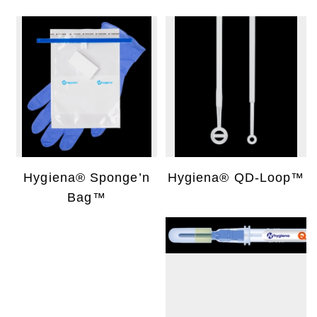
Hygiena® Sponge’n
Hygiena® QD-Loop™
Bag™