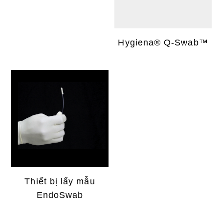
Hygiena® Q-Swab™
Thiết bị lấy mẫu
EndoSwab