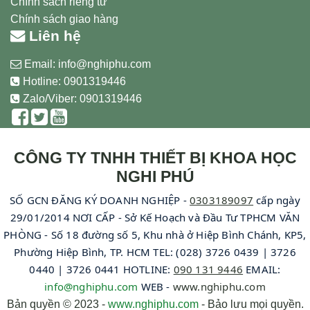
Chính sách riêng tư
Chính sách giao hàng
Liên hệ
Email:
info@nghiphu.com
Hotline:
0901319446
Zalo/Viber: 0901319446
CÔNG TY TNHH THIẾT BỊ KHOA HỌC
NGHI PHÚ
SỐ GCN ĐĂNG KÝ DOANH NGHIỆP -
0303189097
cấp ngày
29/01/2014 NƠI CẤP - Sở Kế Hoạch và Đầu Tư TPHCM VĂN
PHÒNG - Số 18 đường số 5, Khu nhà ở Hiệp Bình Chánh, KP5,
Phường Hiệp Bình, TP. HCM TEL: (028) 3726 0439 | 3726
0440 | 3726 0441 HOTLINE:
090 131 9446
EMAIL:
info@nghiphu.com
WEB -
www.nghiphu.com
Bản quyền © 2023 -
www.nghiphu.com
- Bảo lưu mọi quyền.