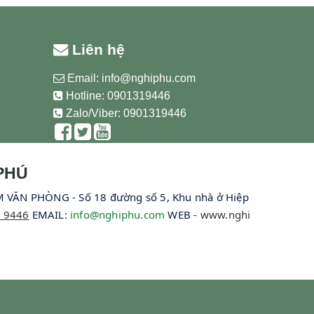
Liên hệ
Email:
info@nghiphu.com
Hotline:
0901319446
Zalo/Viber: 0901319446
PHÚ
 VĂN PHÒNG - Số 18 đường số 5, Khu nhà ở Hiệp
 9446
EMAIL:
info@nghiphu.com
WEB -
www.nghi