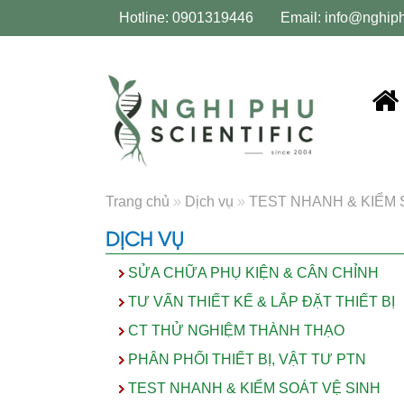
Hotline: 0901319446
Email:
info@nghip
Trang chủ
»
Dịch vụ
»
TEST NHANH & KIỂM 
DỊCH VỤ
SỬA CHỮA PHỤ KIỆN & CÂN CHỈNH
TƯ VẤN THIẾT KẾ & LẮP ĐẶT THIẾT BỊ
CT THỬ NGHIỆM THÀNH THẠO
PHÂN PHỐI THIẾT BỊ, VẬT TƯ PTN
TEST NHANH & KIỂM SOÁT VỆ SINH