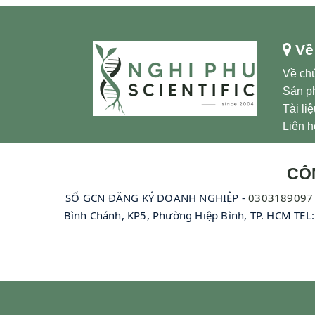
Về
Về chú
Sản p
Tài li
Liên h
CÔ
SỐ GCN ĐĂNG KÝ DOANH NGHIỆP -
0303189097
Bình Chánh, KP5, Phường Hiệp Bình, TP. HCM TE