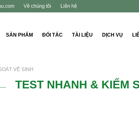
hu.com
Về chúng tôi
Liên hệ
SẢN PHẨM
ĐỐI TÁC
TÀI LIỆU
DỊCH VỤ
LI
SOÁT VỆ SINH
TEST NHANH & KIỂM 