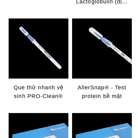
Lactoglobulin (dị...
Que thử nhanh vệ
AllerSnap® - Test
sinh PRO-Clean®
protein bề mặt