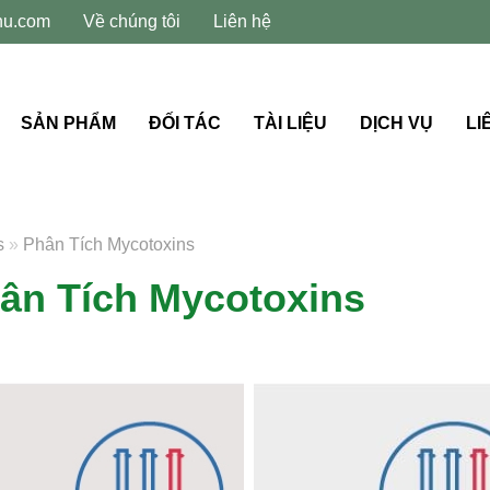
hu.com
Về chúng tôi
Liên hệ
SẢN PHẨM
ĐỐI TÁC
TÀI LIỆU
DỊCH VỤ
LI
s
»
Phân Tích Mycotoxins
ân Tích Mycotoxins