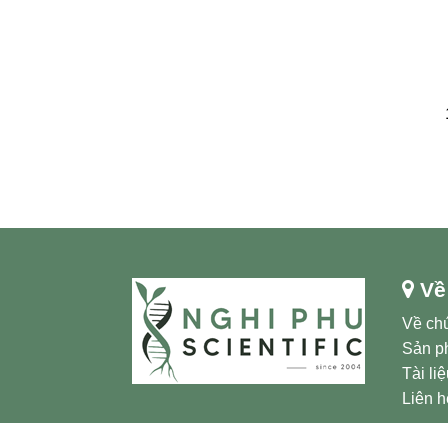
Về
Về chú
Sản p
Tài li
Liên h