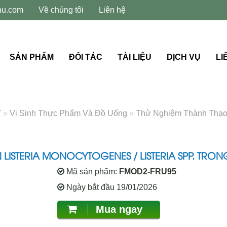
hu.com
Về chúng tôi
Liên hệ
SẢN PHẨM
ĐỐI TÁC
TÀI LIỆU
DỊCH VỤ
LI
7
»
Vi Sinh Thực Phẩm Và Đồ Uống
»
Thử Nghiệm Thành Thạo P
 LISTERIA MONOCYTOGENES / LISTERIA SPP. TRO
Mã sản phẩm:
FMOD2-FRU95
Ngày bắt đầu 19/01/2026
Mua ngay