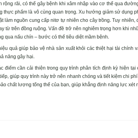
rộng rãi, có thể gây bệnh khi xâm nhập vào cơ thể qua đường t
ng thực phẩm là vô cùng quan trọng. Xu hướng giảm sử dụng 
 làm nguồn cung cấp nitơ tự nhiên cho cây trồng. Tuy nhiên, đ
y từ trên đồng ruộng. Vấn đề trở nên nghiêm trọng hơn khi nhữ
ông qua nấu chín – bước có thể tiêu diệt mầm bệnh.
iệu quả giúp bảo vệ nhà sản xuất khỏi các thiệt hại tài chính 
ả năng gây hại.
các điểm cần cải thiện trong quy trình phân tích định kỳ hiện t
iếp, giúp quy trình này trở nên nhanh chóng và tiết kiệm chi ph
ảo chất lượng tổng thể của bạn, giúp khẳng định năng lực xét