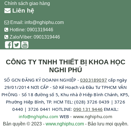
Chính sách giao hàng
Liên hệ
Email:
info@nghiphu.com
Hotline:
0901319446
Zalo/Viber: 0901319446
CÔNG TY TNHH THIẾT BỊ KHOA HỌC
NGHI PHÚ
SỐ GCN ĐĂNG KÝ DOANH NGHIỆP -
0303189097
cấp ngày
29/01/2014 NƠI CẤP - Sở Kế Hoạch và Đầu Tư TPHCM VĂN
PHÒNG - Số 18 đường số 5, Khu nhà ở Hiệp Bình Chánh, KP5,
Phường Hiệp Bình, TP. HCM TEL: (028) 3726 0439 | 3726
0440 | 3726 0441 HOTLINE:
090 131 9446
EMAIL:
info@nghiphu.com
WEB -
www.nghiphu.com
Bản quyền © 2023 -
www.nghiphu.com
- Bảo lưu mọi quyền.