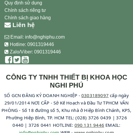
Quy định sử dụng
Chính sách riêng tư
Chính sách giao hàng
Liên hệ
Email:
info@nghiphu.com
Hotline:
0901319446
Zalo/Viber: 0901319446
CÔNG TY TNHH THIẾT BỊ KHOA HỌC
NGHI PHÚ
SỐ GCN ĐĂNG KÝ DOANH NGHIỆP -
0303189097
cấp ngày
29/01/2014 NƠI CẤP - Sở Kế Hoạch và Đầu Tư TPHCM VĂN
PHÒNG - Số 18 đường số 5, Khu nhà ở Hiệp Bình Chánh, KP5,
Phường Hiệp Bình, TP. HCM TEL: (028) 3726 0439 | 3726
0440 | 3726 0441 HOTLINE:
090 131 9446
EMAIL:
info@nghiphu.com
WEB -
www.nghiphu.com