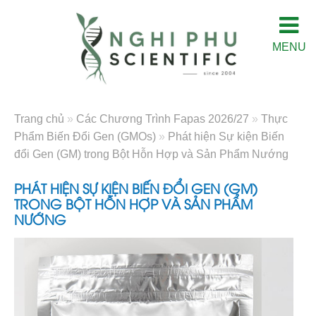
MENU
Trang chủ
»
Các Chương Trình Fapas 2026/27
»
Thực
Phẩm Biến Đổi Gen (GMOs)
»
Phát hiện Sự kiện Biến
đổi Gen (GM) trong Bột Hỗn Hợp và Sản Phẩm Nướng
PHÁT HIỆN SỰ KIỆN BIẾN ĐỔI GEN (GM)
TRONG BỘT HỖN HỢP VÀ SẢN PHẨM
NƯỚNG