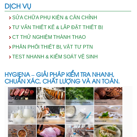
DỊCH VỤ
SỬA CHỮA PHỤ KIỆN & CÂN CHỈNH
TƯ VẤN THIẾT KẾ & LẮP ĐẶT THIẾT BỊ
CT THỬ NGHIỆM THÀNH THẠO
PHÂN PHỐI THIẾT BỊ, VẬT TƯ PTN
TEST NHANH & KIỂM SOÁT VỆ SINH
HYGIENA – GIẢI PHÁP KIỂM TRA NHANH,
CHUẨN XÁC, CHẤT LƯỢNG VÀ AN TOÀN.